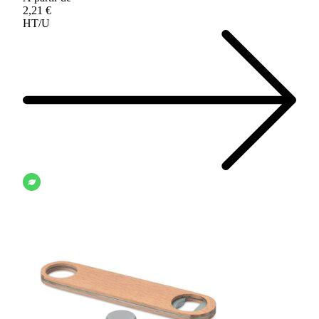
2,21 €
HT/U