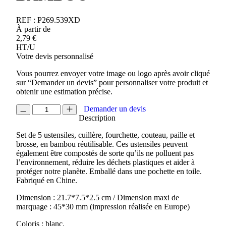
REF :
P269.539XD
À partir de
2,79
€
HT/U
Votre devis personnalisé
Vous pourrez envoyer votre image ou logo après avoir cliqué
sur “Demander un devis” pour personnaliser votre produit et
obtenir une estimation précise.
quantité
Demander un devis
de
Description
SET
Set de 5 ustensiles, cuillère, fourchette, couteau, paille et
DE
brosse, en bambou réutilisable. Ces ustensiles peuvent
COUVERTS
également être compostés de sorte qu’ils ne polluent pas
EN
l’environnement, réduire les déchets plastiques et aider à
BAMBOU
protéger notre planète. Emballé dans une pochette en toile.
Fabriqué en Chine.
Dimension : 21.7*7.5*2.5 cm / Dimension maxi de
marquage : 45*30 mm (impression réalisée en Europe)
Coloris : blanc.