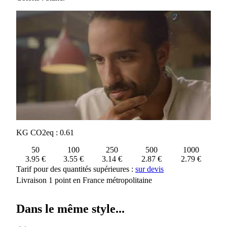
KG CO2eq : 0.61
50
100
250
500
1000
3.95 €
3.55 €
3.14 €
2.87 €
2.79 €
Tarif pour des quantités supérieures :
sur devis
Livraison 1 point en France métropolitaine
Dans le même style...