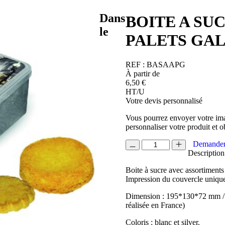
Dans
BOITE A SU
le
PALETS GA
REF :
BASAAPG
À partir de
6,50
€
HT/U
Votre devis personnalisé
Vous pourrez envoyer votre ima
personnaliser votre produit et o
quantité
Demander
de
Description
BOITE
Boite à sucre avec assortiments 
A
Impression du couvercle uniqu
SUCRE
AVEC
Dimension : 195*130*72 mm /
ASSORTIMENTS
réalisée en France)
PALETS
GALETTES
Coloris : blanc et silver.