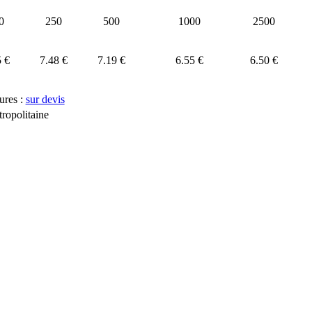
0
250
500
1000
2500
5 €
7.48 €
7.19 €
6.55 €
6.50 €
ures :
sur devis
ropolitaine