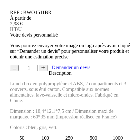
REF :
BWO1511BR
À partir de
2,98
€
HT/U
Votre devis personnalisé
Vous pourrez envoyer votre image ou logo après avoir cliqué
sur “Demander un devis” pour personnaliser votre produit et
obtenir une estimation précise.
quantité
Demander un devis
de
Description
BOITE
Lunch box en polypropylène et ABS, 2 compartiments et 3
REPAS
couverts, sous étui carton. Compatible aux normes
NOMADE
alimentaires, lave-vaisselle et micro-ondes. Fabriqué en
MAGAM-
Chine.
L
Dimension : 18,4*12,1*7,5 cm / Dimension maxi de
marquage : 60*35 mm (impression réalisée en France)
Coloris : bleu, gris, vert.
50
100
250
500
1000