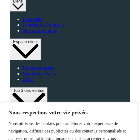
Liens
La société
Fabrication Française
Nos certifications
Espace client
Livraison rapide
Mentions légales
CGV
Top 3 des ventes
Nous respectons votre vie privée.
Bagagerie
Nous utilisons des cookies pour améliorer votre expérience de
High-Tech
navigation, diffuser des publicités ou des contenus personnalisés et
Fabriqué en France
analyser notre trafic. En cliquant sur « Tout accepter », vous