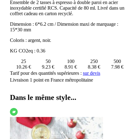
Ensemble de 2 tasses à espresso à double paroi en acier
A
inoxydable certifié RCS. Capacité de 80 ml. Livré dans un
ESPRESSO
coffret cadeau en carton recyclé.
EN
ACIER
Dimension : 6*6.2 cm / Dimension maxi de marquage :
INOXYDABLE
15*30 mm
DUO
DE
Coloris : argent, noir.
80ML
CERTIFIE
KG CO2eq : 0.36
RCS
25
50
100
250
500
10.26 €
9.23 €
8.91 €
8.38 €
7.98 €
Tarif pour des quantités supérieures :
sur devis
Livraison 1 point en France métropolitaine
Dans le même style...