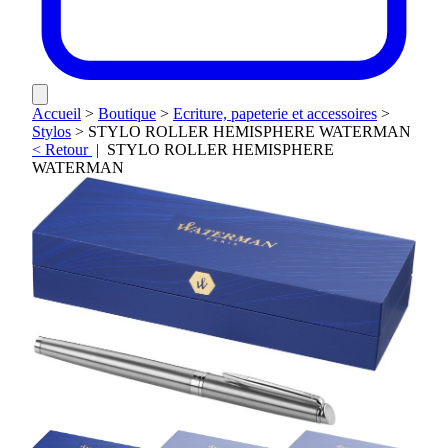
Accueil
>
Boutique
>
Ecriture, papeterie et accessoires
>
Stylos
>
STYLO ROLLER HEMISPHERE WATERMAN
< Retour
|
STYLO ROLLER HEMISPHERE
WATERMAN