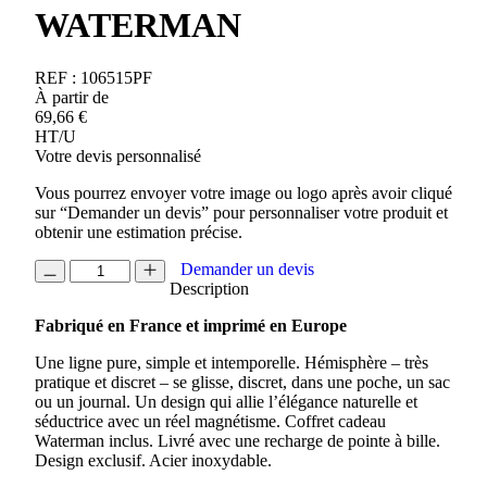
WATERMAN
REF :
106515PF
À partir de
69,66
€
HT/U
Votre devis personnalisé
Vous pourrez envoyer votre image ou logo après avoir cliqué
sur “Demander un devis” pour personnaliser votre produit et
obtenir une estimation précise.
quantité
Demander un devis
de
Description
STYLO
Fabriqué en France et imprimé en Europe
ROLLER
HEMISPHERE
Une ligne pure, simple et intemporelle. Hémisphère – très
WATERMAN
pratique et discret – se glisse, discret, dans une poche, un sac
ou un journal. Un design qui allie l’élégance naturelle et
séductrice avec un réel magnétisme. Coffret cadeau
Waterman inclus. Livré avec une recharge de pointe à bille.
Design exclusif. Acier inoxydable.