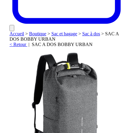
Accueil
>
Boutique
>
Sac et bagage
>
Sac à dos
>
SAC A
DOS BOBBY URBAN
< Retour
|
SAC A DOS BOBBY URBAN