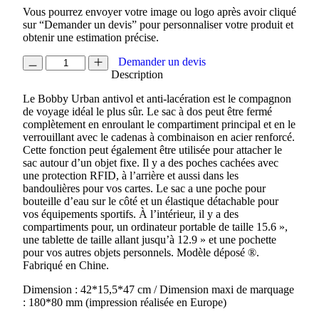
Vous pourrez envoyer votre image ou logo après avoir cliqué
sur “Demander un devis” pour personnaliser votre produit et
obtenir une estimation précise.
quantité
Demander un devis
de
Description
SAC
Le Bobby Urban antivol et anti-lacération est le compagnon
A
de voyage idéal le plus sûr. Le sac à dos peut être fermé
DOS
complètement en enroulant le compartiment principal et en le
BOBBY
verrouillant avec le cadenas à combinaison en acier renforcé.
URBAN
Cette fonction peut également être utilisée pour attacher le
sac autour d’un objet fixe. Il y a des poches cachées avec
une protection RFID, à l’arrière et aussi dans les
bandoulières pour vos cartes. Le sac a une poche pour
bouteille d’eau sur le côté et un élastique détachable pour
vos équipements sportifs. À l’intérieur, il y a des
compartiments pour, un ordinateur portable de taille 15.6 »,
une tablette de taille allant jusqu’à 12.9 » et une pochette
pour vos autres objets personnels. Modèle déposé ®.
Fabriqué en Chine.
Dimension : 42*15,5*47 cm / Dimension maxi de marquage
: 180*80 mm (impression réalisée en Europe)