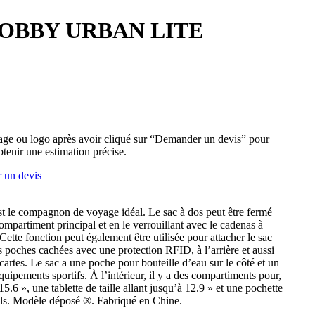
BOBBY URBAN LITE
ge ou logo après avoir cliqué sur “Demander un devis” pour
btenir une estimation précise.
 un devis
t le compagnon de voyage idéal. Le sac à dos peut être fermé
mpartiment principal et en le verrouillant avec le cadenas à
ette fonction peut également être utilisée pour attacher le sac
es poches cachées avec une protection RFID, à l’arrière et aussi
artes. Le sac a une poche pour bouteille d’eau sur le côté et un
uipements sportifs. À l’intérieur, il y a des compartiments pour,
15.6 », une tablette de taille allant jusqu’à 12.9 » et une pochette
els. Modèle déposé ®. Fabriqué en Chine.