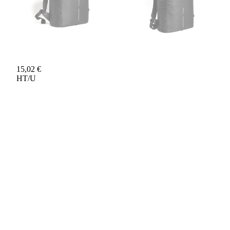
15,02 €
HT/U