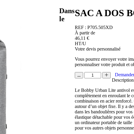
Dans
SAC A DOS 
le
REF :
P705.505XD
À partir de
46,11
€
HT/U
Votre devis personnalisé
Vous pourrez envoyer votre ima
personnaliser votre produit et o
quantité
Demander
de
Description
SAC
Le Bobby Urban Lite antivol es
A
complètement en enroulant le co
DOS
combinaison en acier renforcé. C
BOBBY
autour d’un objet fixe. Il y a d
URBAN
dans les bandoulières pour vos c
LITE
élastique détachable pour vos éq
un ordinateur portable de taille 
pour vos autres objets personn