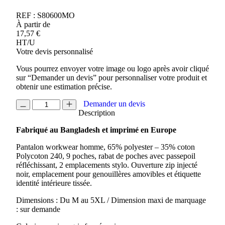
REF :
S80600MO
À partir de
17,57
€
HT/U
Votre devis personnalisé
Vous pourrez envoyer votre image ou logo après avoir cliqué
sur “Demander un devis” pour personnaliser votre produit et
obtenir une estimation précise.
quantité
Demander un devis
de
Description
PANTALON
Fabriqué au Bangladesh et imprimé en Europe
WORKWEAR
HOMME
Pantalon workwear homme, 65% polyester – 35% coton
ACTIVE
Polycoton 240, 9 poches, rabat de poches avec passepoil
PRO
réfléchissant, 2 emplacements stylo. Ouverture zip injecté
noir, emplacement pour genouillères amovibles et étiquette
identité intérieure tissée.
Dimensions : Du M au 5XL / Dimension maxi de marquage
: sur demande