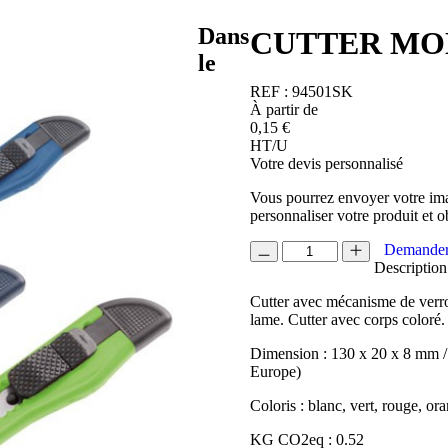
Dans
CUTTER MOD
le
REF :
94501SK
À partir de
0,15
€
HT/U
Votre devis personnalisé
Vous pourrez envoyer votre ima
personnaliser votre produit et o
quantité
Demander
de
Description
CUTTER
Cutter avec mécanisme de verrou
MODELE
lame. Cutter avec corps coloré
FIN
BALIC
Dimension : 130 x 20 x 8 mm /
Europe)
Coloris : blanc, vert, rouge, ora
KG CO2eq : 0.52