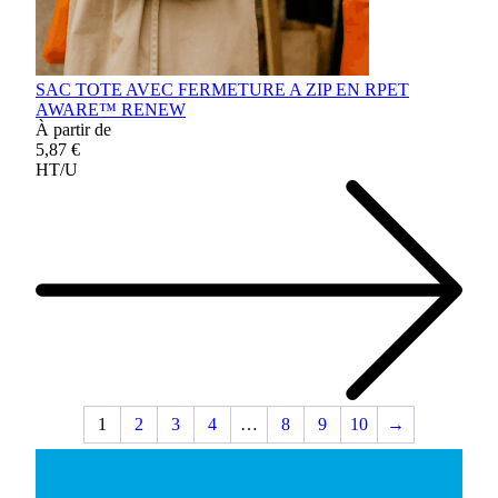
SAC TOTE AVEC FERMETURE A ZIP EN RPET
AWARE™ RENEW
À partir de
5,87 €
HT/U
1
2
3
4
…
8
9
10
→