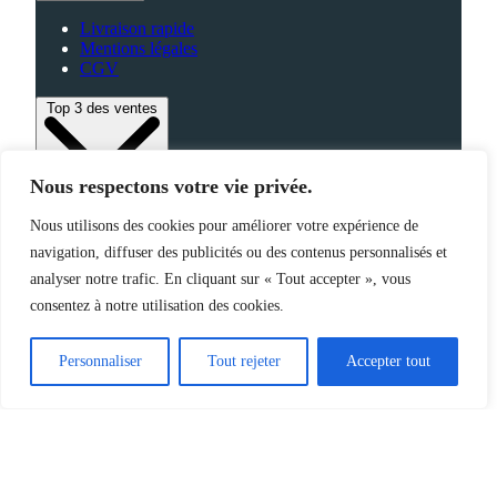
Livraison rapide
Mentions légales
CGV
Top 3 des ventes
Nous respectons votre vie privée.
Bagagerie
Nous utilisons des cookies pour améliorer votre expérience de
High-Tech
navigation, diffuser des publicités ou des contenus personnalisés et
Fabriqué en France
analyser notre trafic. En cliquant sur « Tout accepter », vous
consentez à notre utilisation des cookies.
©2025 Jemapub – Tous droits réservés
Personnaliser
Tout rejeter
Accepter tout
Catalogue
Nouveautés
Origine de nos produits
À propos