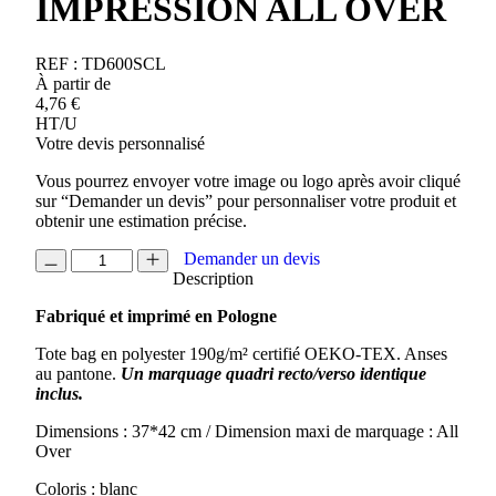
IMPRESSION ALL OVER
REF :
TD600SCL
À partir de
4,76
€
HT/U
Votre devis personnalisé
Vous pourrez envoyer votre image ou logo après avoir cliqué
sur “Demander un devis” pour personnaliser votre produit et
obtenir une estimation précise.
quantité
Demander un devis
de
Description
TOTE
Fabriqué et imprimé en Pologne
BAG
AVEC
Tote bag en polyester 190g/m² certifié OEKO-TEX. Anses
IMPRESSION
au pantone.
Un marquage quadri recto/verso identique
ALL
inclus.
OVER
Dimensions : 37*42 cm / Dimension maxi de marquage : All
Over
Coloris : blanc