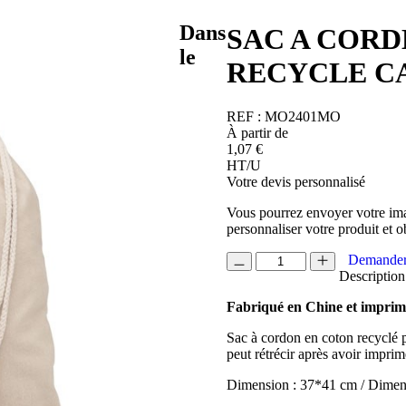
Dans
SAC A CORD
le
RECYCLE C
REF :
MO2401MO
À partir de
1,07
€
HT/U
Votre devis personnalisé
Vous pourrez envoyer votre ima
personnaliser votre produit et o
quantité
Demander
de
Description
SAC
Fabriqué en Chine et impri
A
CORDE
Sac à cordon en coton recyclé 
140GR
peut rétrécir après avoir imprim
EN
COTON
Dimension : 37*41 cm / Dime
RECYCLE
CABETRI