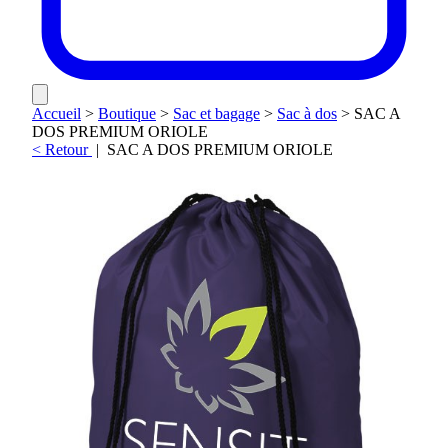
Accueil
>
Boutique
>
Sac et bagage
>
Sac à dos
>
SAC A
DOS PREMIUM ORIOLE
< Retour
|
SAC A DOS PREMIUM ORIOLE