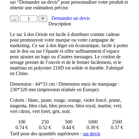
sur “Demander un devis” pour personnaliser votre produit et
obtenir une estimation précise.
quantité
Demander un devis
de
Description
SAC
Le sac à dos Oriole est facile à distribuer comme cadeau
A
pour promouvoir votre marque ou votre campagne de
DOS
marketing. Ce sac à dos léger est économique, facile à porter
PREMIUM
sur le dos ou sur l’épaule et offre suffisamment d’espace
ORIOLE
pour ajouter un logo ou d’autres messages. Le cordon de
serrage permet de l’ouvrir et de le fermer facilement, et le
matériau en polyester 210D est solide et durable. Fabriqué
en Chine.
Dimension : 44*33 cm / Dimension maxi de marquage :
230*320 mm (impression réalisée en Europe)
Coloris : blanc, jaune, rouge, orange, violet foncé, prune,
magenta, bleu clair, bleu process, bleu royal, marine, vert,
vert citron, vert foret, gris, noir.
100
250
500
1000
2500
0.74 €
0.52 €
0.44 €
0.39 €
0.37 €
Tarif pour des quantités supérieures :
sur devis