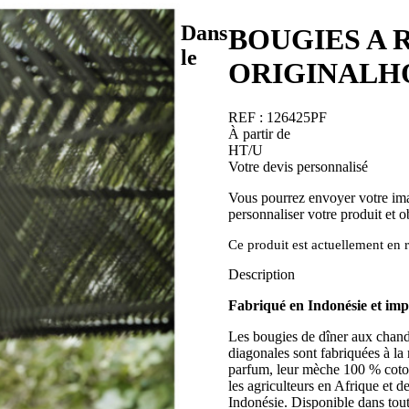
Dans
BOUGIES A 
le
ORIGINALHO
REF :
126425PF
À partir de
HT/U
Votre devis personnalisé
Vous pourrez envoyer votre ima
personnaliser votre produit et o
Ce produit est actuellement en r
Description
Fabriqué en Indonésie et im
Les bougies de dîner aux chande
diagonales sont fabriquées à la 
parfum, leur mèche 100 % coton
les agriculteurs en Afrique et d
Indonésie. Disponible dans tou