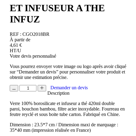
ET INFUSEUR A THE
INFUZ
REF :
CGO2018BR
À partir de
4,61
€
HT/U
Votre devis personnalisé
Vous pourrez envoyer votre image ou logo après avoir cliqué
sur “Demander un devis” pour personnaliser votre produit et
obtenir une estimation précise.
quantité
Demander un devis
de
Description
VERRE
Verre 100% borosilicate et infuseur a thé 420ml double
DOUBLE
paroi, bouchon bambou, filtre acier inoxydable. Fourreau en
PAROI
feutre reyclé et sous boite tube carton. Fabriqué en Chine.
ET
INFUSEUR
Dimension : 23.5*7 cm / Dimension maxi de marquage :
A
35*40 mm (impression réalisée en France)
THE