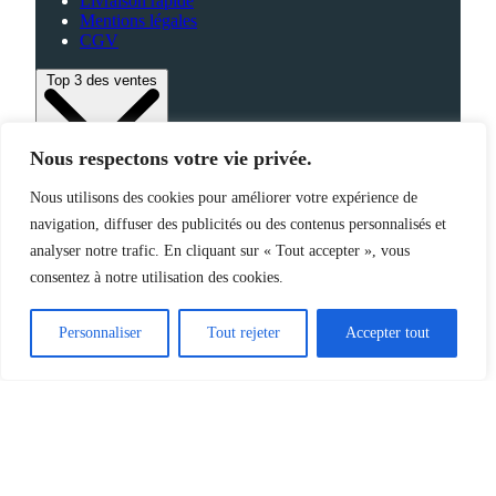
Livraison rapide
Mentions légales
CGV
Top 3 des ventes
Nous respectons votre vie privée.
Bagagerie
Nous utilisons des cookies pour améliorer votre expérience de
High-Tech
navigation, diffuser des publicités ou des contenus personnalisés et
Fabriqué en France
analyser notre trafic. En cliquant sur « Tout accepter », vous
consentez à notre utilisation des cookies.
©2025 Jemapub – Tous droits réservés
Personnaliser
Tout rejeter
Accepter tout
Catalogue
Nouveautés
Origine de nos produits
À propos