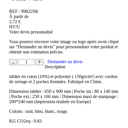
REF :
99822SK
À partir de
2,72
€
HT/U
Votre devis personnalisé
Vous pourrez envoyer votre image ou logo après avoir cliqué
sur “Demander un devis” pour personnaliser votre produit et
obtenir une estimation précise.
quantité
Demander un devis
de
Description
TABLIER
tablier en coton (10%) et polyester ( 150grs/m²) avec cordon
AJUSTABLE
de serrage et 2 poches frontales. Fabriqué en Chine.
CHIVES
Dimension tablier : 650 x 900 mm | Poche int.: 80 x 140 mm
| Poche ext.: 250 x 160 mm / Dimension maxi de marquage :
200*240 mm (impression réalisée en Europe)
Coloris : noir, bleu, blanc, rouge.
KG CO2eq : 0.83