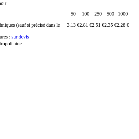
noir
50
100
250
500
1000
chniques (sauf si précisé dans le
3.13 €
2.81 €
2.51 €
2.35 €
2.28 €
ures :
sur devis
ropolitaine