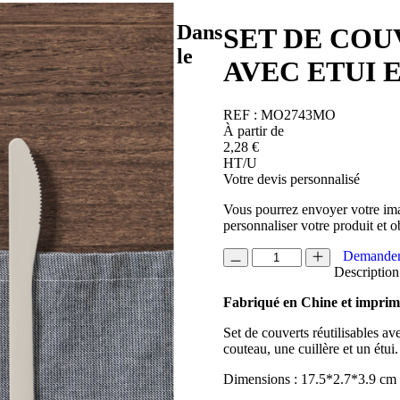
Dans
SET DE COU
le
AVEC ETUI 
REF :
MO2743MO
À partir de
2,28
€
HT/U
Votre devis personnalisé
Vous pourrez envoyer votre ima
personnaliser votre produit et o
quantité
Demander
de
Description
SET
Fabriqué en Chine et impri
DE
COUVERTS
Set de couverts réutilisables 
REUTILISABLES
couteau, une cuillère et un étui.
AVEC
ETUI
Dimensions : 17.5*2.7*3.9 cm
EN
PLA