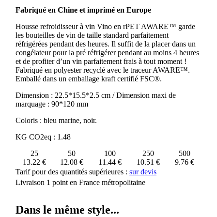
HOUSSE
Fabriqué en Chine et imprimé en Europe
REFRIGERANTE
A
Housse refroidisseur à vin Vino en rPET AWARE™ garde
VIN
les bouteilles de vin de taille standard parfaitement
VINO
réfrigérées pendant des heures. Il suffit de la placer dans un
EN
congélateur pour la pré réfrigérer pendant au moins 4 heures
RPET
et de profiter d’un vin parfaitement frais à tout moment !
AWARE™
Fabriqué en polyester recyclé avec le traceur AWARE™.
Emballé dans un emballage kraft certifié FSC®.
Dimension : 22.5*15.5*2.5 cm / Dimension maxi de
marquage : 90*120 mm
Coloris : bleu marine, noir.
KG CO2eq : 1.48
25
50
100
250
500
13.22 €
12.08 €
11.44 €
10.51 €
9.76 €
Tarif pour des quantités supérieures :
sur devis
Livraison 1 point en France métropolitaine
Dans le même style...