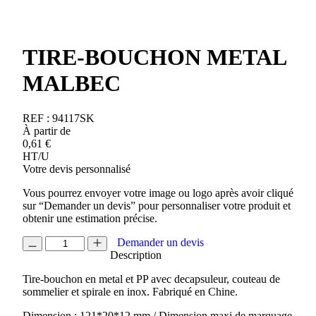
TIRE-BOUCHON METAL
MALBEC
REF :
94117SK
À partir de
0,61
€
HT/U
Votre devis personnalisé
Vous pourrez envoyer votre image ou logo après avoir cliqué
sur “Demander un devis” pour personnaliser votre produit et
obtenir une estimation précise.
quantité
Demander un devis
de
Description
TIRE-
Tire-bouchon en metal et PP avec decapsuleur, couteau de
BOUCHON
sommelier et spirale en inox. Fabriqué en Chine.
METAL
MALBEC
Dimension : 121*20*12 mm / Dimension maxi de marquage