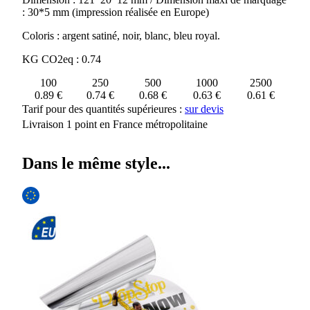
: 30*5 mm (impression réalisée en Europe)
Coloris : argent satiné, noir, blanc, bleu royal.
KG CO2eq : 0.74
100
250
500
1000
2500
0.89 €
0.74 €
0.68 €
0.63 €
0.61 €
Tarif pour des quantités supérieures :
sur devis
Livraison 1 point en France métropolitaine
Dans le même style...