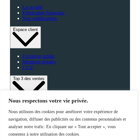
La société
Fabrication Française
Nos certifications
Espace client
Livraison rapide
Mentions légales
CGV
Top 3 des ventes
Nous respectons votre vie privée.
Bagagerie
Nous utilisons des cookies pour améliorer votre expérience de
High-Tech
navigation, diffuser des publicités ou des contenus personnalisés et
Fabriqué en France
analyser notre trafic. En cliquant sur « Tout accepter », vous
consentez à notre utilisation des cookies.