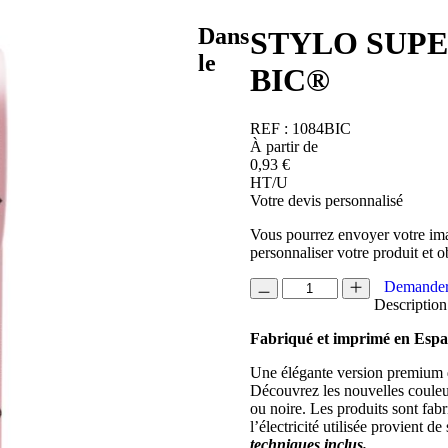
Dans
STYLO SUPE
le
BIC®
REF :
1084BIC
À partir de
0,93
€
HT/U
Votre devis personnalisé
Vous pourrez envoyer votre ima
personnaliser votre produit et o
quantité
Demander
de
Description
STYLO
Fabriqué et imprimé en Esp
SUPER
CLIP
Une élégante version premium d
GLACE
Découvrez les nouvelles couleu
ADVANCE
ou noire. Les produits sont fa
BIC®
l’électricité utilisée provient d
techniques inclus.