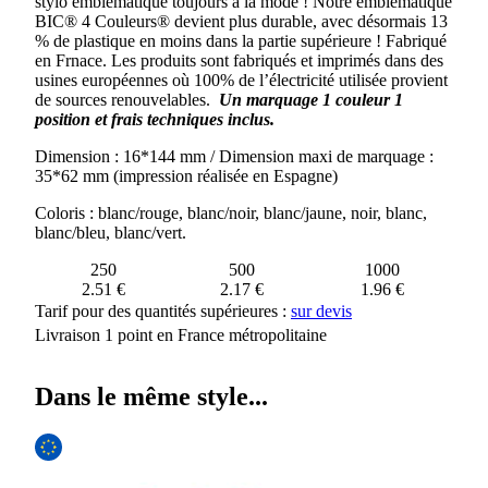
stylo emblématique toujours à la mode ! Notre emblématique
BIC®
BIC® 4 Couleurs® devient plus durable, avec désormais 13
AVEC
% de plastique en moins dans la partie supérieure ! Fabriqué
LANYARD
en Frnace. Les produits sont fabriqués et imprimés dans des
usines européennes où 100% de l’électricité utilisée provient
de sources renouvelables.
Un marquage 1 couleur 1
position et frais techniques inclus.
Dimension : 16*144 mm / Dimension maxi de marquage :
35*62 mm (impression réalisée en Espagne)
Coloris : blanc/rouge, blanc/noir, blanc/jaune, noir, blanc,
blanc/bleu, blanc/vert.
250
500
1000
2.51 €
2.17 €
1.96 €
Tarif pour des quantités supérieures :
sur devis
Livraison 1 point en France métropolitaine
Dans le même style...