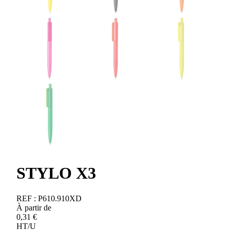
STYLO X3
REF :
P610.910XD
À partir de
0,31
€
HT/U