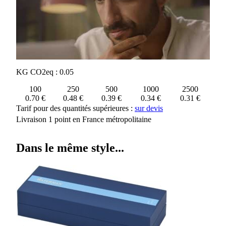
KG CO2eq : 0.05
100
250
500
1000
2500
0.70 €
0.48 €
0.39 €
0.34 €
0.31 €
Tarif pour des quantités supérieures :
sur devis
Livraison 1 point en France métropolitaine
Dans le même style...