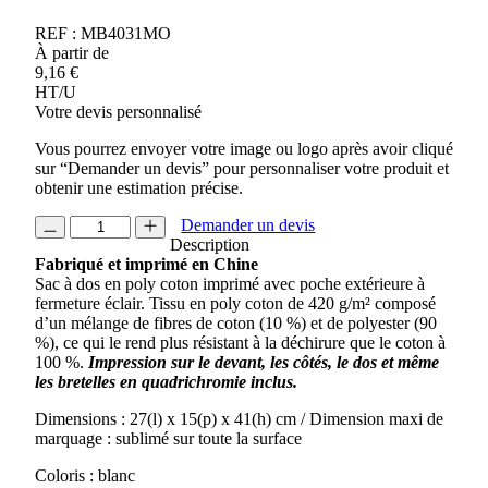
REF :
MB4031MO
À partir de
9,16
€
HT/U
Votre devis personnalisé
Vous pourrez envoyer votre image ou logo après avoir cliqué
sur “Demander un devis” pour personnaliser votre produit et
obtenir une estimation précise.
quantité
Demander un devis
de
Description
SAC
Fabriqué et imprimé en Chine
A
Sac à dos en poly coton imprimé avec poche extérieure à
DOS
fermeture éclair. Tissu en poly coton de 420 g/m² composé
EN
d’un mélange de fibres de coton (10 %) et de polyester (90
POLYCOTON
%), ce qui le rend plus résistant à la déchirure que le coton à
SUR
100 %.
Impression sur le devant, les côtés, le dos et même
MESURE
les bretelles en quadrichromie inclus.
Dimensions : 27(l) x 15(p) x 41(h) cm / Dimension maxi de
marquage : sublimé sur toute la surface
Coloris : blanc