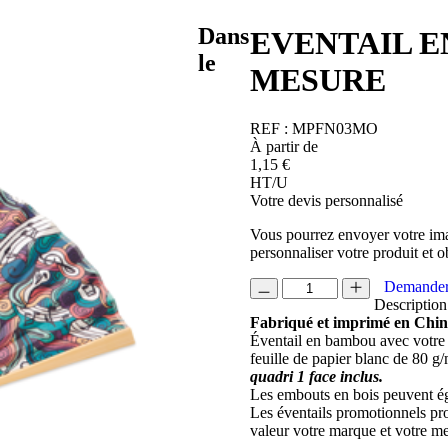
Dans
EVENTAIL E
le
MESURE
REF :
MPFN03MO
À partir de
1,15
€
HT/U
Votre devis personnalisé
Vous pourrez envoyer votre ima
personnaliser votre produit et o
quantité
Demander
de
Description
EVENTAIL
Fabriqué et imprimé en Chin
EN
Éventail en bambou avec votre 
BAMBOU
feuille de papier blanc de 80 g
ET
quadri 1 face inclus.
PAPIER
Les embouts en bois peuvent ég
SUR
Les éventails promotionnels proc
MESURE
valeur votre marque et votre m