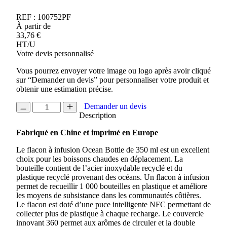
REF :
100752PF
À partir de
33,76
€
HT/U
Votre devis personnalisé
Vous pourrez envoyer votre image ou logo après avoir cliqué
sur “Demander un devis” pour personnaliser votre produit et
obtenir une estimation précise.
quantité
Demander un devis
de
Description
FLACON
Fabriqué en Chine et imprimé en Europe
A
INFUSION
Le flacon à infusion Ocean Bottle de 350 ml est un excellent
350ML
choix pour les boissons chaudes en déplacement. La
OCEAN
bouteille contient de l’acier inoxydable recyclé et du
BOTTLE
plastique recyclé provenant des océans. Un flacon à infusion
permet de recueillir 1 000 bouteilles en plastique et améliore
les moyens de subsistance dans les communautés côtières.
Le flacon est doté d’une puce intelligente NFC permettant de
collecter plus de plastique à chaque recharge. Le couvercle
innovant 360 permet aux arômes de circuler et la double