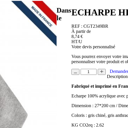
Dans
ECHARPE H
le
REF :
CGT2349BR
À partir de
8,74
€
HT/U
Votre devis personnalisé
Vous pourrez envoyer votre ima
personnaliser votre produit et o
quantité
Demander
de
Description
ECHARPE
Fabriqué et imprimé en Fran
HIBERNAL
Echarpe 100% acrylique avec pet
Dimension : 27*200 cm / Dim
Coloris : gris chiné, gris anthra
KG CO2eq : 2.62