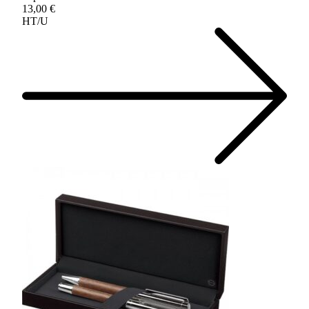
13,00 €
HT/U