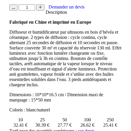
quantité
Demander un devis
de
Description
DIFFUSEUR
Fabriqué en Chine et imprimé en Europe
D'HUILES
ESSENTIELLES
Diffuseur et humidificateur par ultrasons en bois d’hévéa et
céramique. 2 types de diffusion : cycle continu, cycle
alternant 25 secondes de diffusion et 10 secondes en pause.
Surface couverte 30 m² et capacité du réservoir 130 ml. Effet
lumineux avec fonction lumière changeante ou fixe,
utilisation jusqu’à 3h en continu. Boutons de contrôle
tactiles, arrêt automatique de la vapeur lorsque le niveau
d’eau est insuffisant et signal d’alerte lumineux. Protection
anti gouttelettes, vapeur froide et s’utilise avec des huiles
essentielles solubles dans l’eau. 3 pieds antidérapants et
chargeur inclus.
Dimensions : 10*10*16.5 cm / Dimension maxi de
marquage : 15*50 mm
Coloris : blanc/naturel
10
25
50
100
250
32.41 €
30.39 €
27.77 €
26.62 €
25.41 €
Tarif pour des quantités supérieures :
sur devis