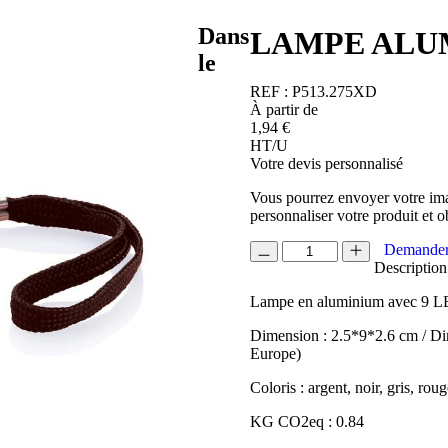
Dans
LAMPE ALU
le
REF :
P513.275XD
À partir de
1,94
€
HT/U
Votre devis personnalisé
Vous pourrez envoyer votre ima
personnaliser votre produit et o
quantité
Demander
de
Description
LAMPE
Lampe en aluminium avec 9 LE
ALUMINIUM
QUATTRO
Dimension : 2.5*9*2.6 cm / Di
Europe)
Coloris : argent, noir, gris, roug
KG CO2eq : 0.84