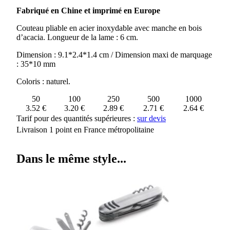
COUTEAU
Fabriqué en Chine et imprimé en Europe
PLIABLE
EN
Couteau pliable en acier inoxydable avec manche en bois
ACIER
d’acacia. Longueur de la lame : 6 cm.
ET
MANCHE
Dimension : 9.1*2.4*1.4 cm / Dimension maxi de marquage
BOIS
: 35*10 mm
SKARP
Coloris : naturel.
50
100
250
500
1000
3.52 €
3.20 €
2.89 €
2.71 €
2.64 €
Tarif pour des quantités supérieures :
sur devis
Livraison 1 point en France métropolitaine
Dans le même style...