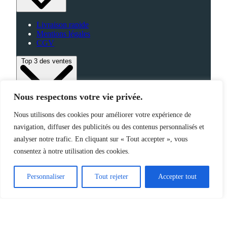
Livraison rapide
Mentions légales
CGV
Top 3 des ventes
Nous respectons votre vie privée.
Bagagerie
Nous utilisons des cookies pour améliorer votre expérience de
High-Tech
navigation, diffuser des publicités ou des contenus personnalisés et
Fabriqué en France
analyser notre trafic. En cliquant sur « Tout accepter », vous
consentez à notre utilisation des cookies.
©2025 Jemapub – Tous droits réservés
Personnaliser
Tout rejeter
Accepter tout
Catalogue
Nouveautés