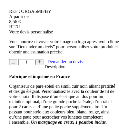
REF :
ORGA5MIFBY
À partir de
8,56
€
HT/U
Votre devis personnalisé
Vous pourrez envoyer votre image ou logo après avoir cliqué
sur “Demander un devis” pour personnaliser votre produit et
obtenir une estimation précise.
quantité
Demander un devis
de
Description
ORGANISEUR
Fabriqué et imprimé en France
DE
PARE-
Organiseur de pare-soleil en simili cuir noir, alliant praticité
SOLEIL
et design élégant. Personnalisez le avec la couleur de fil de
votre choix. Il dispose d’un élastique au dos pour un
maintien optimal, d’une grande poche latérale, d’un rabat
pour 2 cartes et d’une petite poche supplémentaire. Un
passant pour stylo aux couleurs bleu, blanc, rouge, ainsi
qu’une patte pour accrocher vos lunettes complètent
l’ensemble.
Un marquage en creux 1 position inclus.