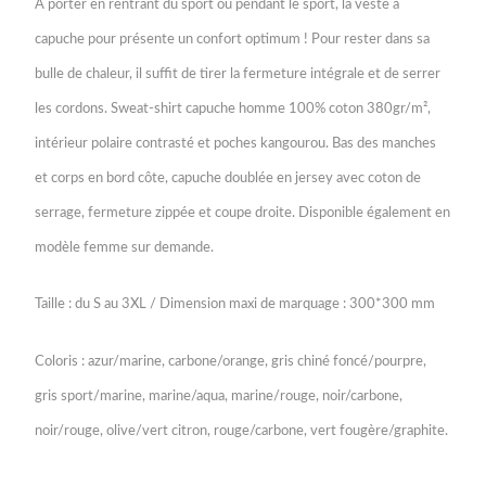
À porter en rentrant du sport ou pendant le sport, la veste à
JAMES
&
capuche pour présente un confort optimum ! Pour rester dans sa
NICHOLSON
bulle de chaleur, il suffit de tirer la fermeture intégrale et de serrer
les cordons. Sweat-shirt capuche homme 100% coton 380gr/m²,
intérieur polaire contrasté et poches kangourou. Bas des manches
et corps en bord côte, capuche doublée en jersey avec coton de
serrage, fermeture zippée et coupe droite. Disponible également en
modèle femme sur demande.
Taille : du S au 3XL / Dimension maxi de marquage : 300*300 mm
Coloris : azur/marine, carbone/orange, gris chiné foncé/pourpre,
gris sport/marine, marine/aqua, marine/rouge, noir/carbone,
noir/rouge, olive/vert citron, rouge/carbone, vert fougère/graphite.