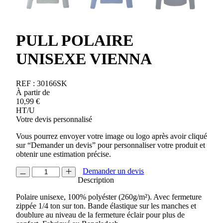
PULL POLAIRE
UNISEXE VIENNA
REF :
30166SK
À partir de
10,99
€
HT/U
Votre devis personnalisé
Vous pourrez envoyer votre image ou logo après avoir cliqué
sur “Demander un devis” pour personnaliser votre produit et
obtenir une estimation précise.
quantité
Demander un devis
de
Description
PULL
Polaire unisexe, 100% polyéster (260g/m²). Avec fermeture
POLAIRE
zippée 1/4 ton sur ton. Bande élastique sur les manches et
UNISEXE
doublure au niveau de la fermeture éclair pour plus de
VIENNA