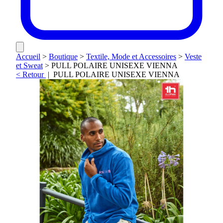
Accueil
>
Boutique
>
Textile, Mode et Accessoires
>
Veste
et Sweat
>
PULL POLAIRE UNISEXE VIENNA
< Retour
|
PULL POLAIRE UNISEXE VIENNA