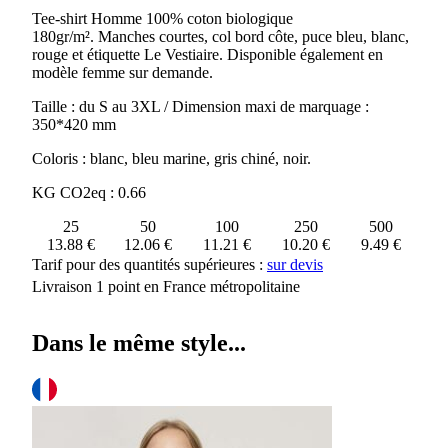
MANCHES
Tee-shirt Homme 100% coton biologique
COURTES
180gr/m². Manches courtes, col bord côte, puce bleu, blanc,
HOMME
rouge et étiquette Le Vestiaire. Disponible également en
LUCIEN
modèle femme sur demande.
Taille : du S au 3XL / Dimension maxi de marquage :
350*420 mm
Coloris : blanc, bleu marine, gris chiné, noir.
KG CO2eq : 0.66
25
50
100
250
500
13.88 €
12.06 €
11.21 €
10.20 €
9.49 €
Tarif pour des quantités supérieures :
sur devis
Livraison 1 point en France métropolitaine
Dans le même style...