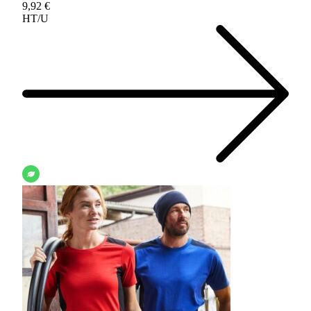
9,92 €
HT/U