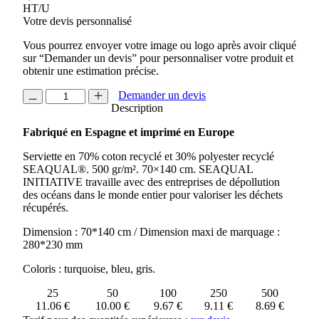
HT/U
Votre devis personnalisé
Vous pourrez envoyer votre image ou logo après avoir cliqué
sur “Demander un devis” pour personnaliser votre produit et
obtenir une estimation précise.
quantité
Demander un devis
de
Description
SERVIETTE
Fabriqué en Espagne et imprimé en Europe
EN
COTON
Serviette en 70% coton recyclé et 30% polyester recyclé
ET
SEAQUAL®. 500 gr/m². 70×140 cm. SEAQUAL
POLYESTER
INITIATIVE travaille avec des entreprises de dépollution
RECYCLE
des océans dans le monde entier pour valoriser les déchets
500GR
récupérés.
SEAQUAL®
SAND
Dimension : 70*140 cm / Dimension maxi de marquage :
280*230 mm
Coloris : turquoise, bleu, gris.
25
50
100
250
500
11.06 €
10.00 €
9.67 €
9.11 €
8.69 €