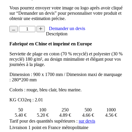
Vous pourrez envoyer votre image ou logo après avoir cliqué
sur “Demander un devis” pour personnaliser votre produit et
obtenir une estimation précise.
quantité
Demander un devis
de
Description
SERVIETTE
Fabriqué en Chine et imprimé en Europe
DE
PLAGE
Serviette de plage en coton (70 % recyclé) et polyester (30 %
EN
recyclé) 180 g/m², au design minimaliste et élégant pour vos
COTON
journées à la plage.
RECYCLE
180GR
Dimension : 900 x 1700 mm / Dimension maxi de marquage
SARDENHA
: 280*200 mm
Coloris : rouge, bleu clair, bleu marine.
KG CO2eq : 2.01
50
100
250
500
1000
5.40 €
5.20 €
4.89 €
4.66 €
4.56 €
Tarif pour des quantités supérieures :
sur devis
Livraison 1 point en France métropolitaine