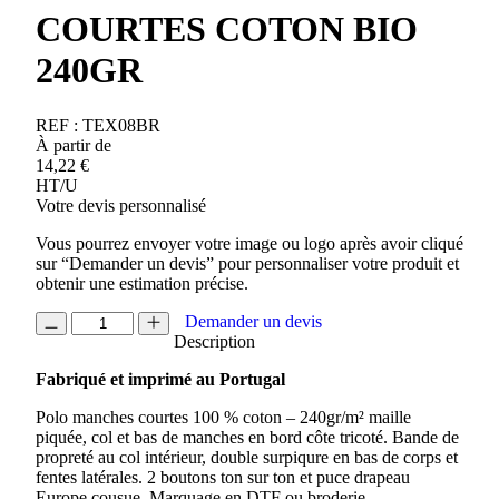
COURTES COTON BIO
240GR
REF :
TEX08BR
À partir de
14,22
€
HT/U
Votre devis personnalisé
Vous pourrez envoyer votre image ou logo après avoir cliqué
sur “Demander un devis” pour personnaliser votre produit et
obtenir une estimation précise.
quantité
Demander un devis
de
Description
POLO
Fabriqué et imprimé au Portugal
MANCHES
COURTES
Polo manches courtes 100 % coton – 240gr/m² maille
COTON
piquée, col et bas de manches en bord côte tricoté. Bande de
BIO
propreté au col intérieur, double surpiqure en bas de corps et
240GR
fentes latérales. 2 boutons ton sur ton et puce drapeau
Europe cousue. Marquage en DTF ou broderie.