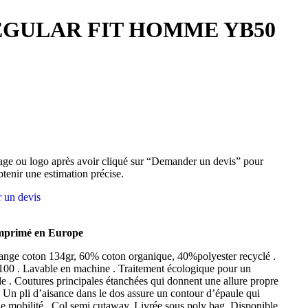
EGULAR FIT HOMME YB50
ge ou logo après avoir cliqué sur “Demander un devis” pour
btenir une estimation précise.
 un devis
imprimé en Europe
élange coton 134gr, 60% coton organique, 40%polyester recyclé .
0 . Lavable en machine . Traitement écologique pour un
de . Coutures principales étanchées qui donnent une allure propre
. Un pli d’aisance dans le dos assure un contour d’épaule qui
de mobilité . Col semi cutaway. Livrée sous poly bag. Disponible