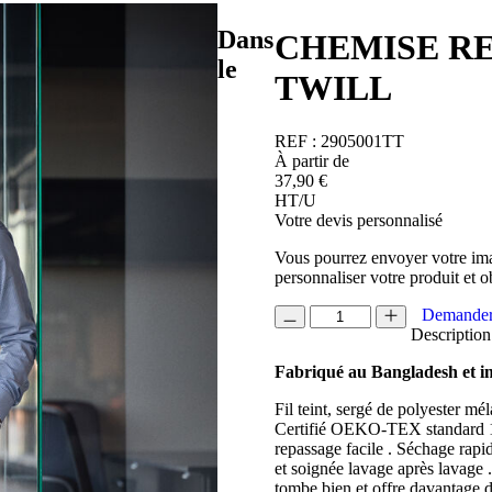
Dans
CHEMISE R
le
TWILL
REF :
2905001TT
À partir de
37,90
€
HT/U
Votre devis personnalisé
Vous pourrez envoyer votre ima
personnaliser votre produit et o
quantité
Demander
de
Description
CHEMISE
Fabriqué au Bangladesh et 
REGULAR
FIT
Fil teint, sergé de polyester m
HOMME
Certifié OEKO-TEX standard 10
YB50
repassage facile . Séchage rapi
TWILL
et soignée lavage après lavage 
tombe bien et offre davantage 