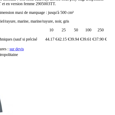
 et en version femme 2905003TT.
mension maxi de marquage : jusqu'à 500 cm²
ciel/rayure, marine, marine/rayure, noir, gris
10
25
50
100
250
chniques (sauf si précisé
44.17 €
42.15 €
39.94 €
39.61 €
37.90 €
ures :
sur devis
ropolitaine