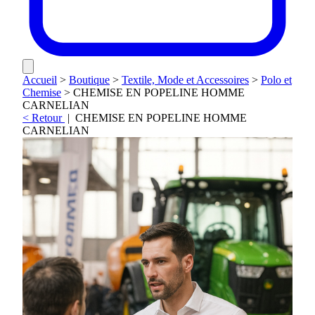
Accueil
>
Boutique
>
Textile, Mode et Accessoires
>
Polo et
Chemise
>
CHEMISE EN POPELINE HOMME
CARNELIAN
< Retour
|
CHEMISE EN POPELINE HOMME
CARNELIAN