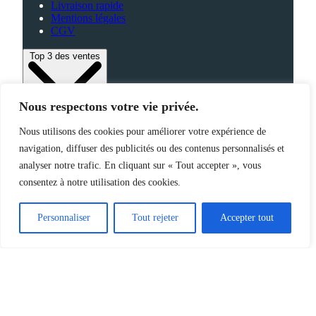
Livraison rapide
Mentions légales
CGV
Top 3 des ventes
Nous respectons votre vie privée.
Bagagerie
Nous utilisons des cookies pour améliorer votre expérience de
High-Tech
Fabriqué en France
navigation, diffuser des publicités ou des contenus personnalisés et
analyser notre trafic. En cliquant sur « Tout accepter », vous
consentez à notre utilisation des cookies.
©2025 Jemapub – Tous droits réservés
Personnaliser
Tout rejeter
Accepter tout
Catalogue
Nouveautés
Origine de nos produits
À propos