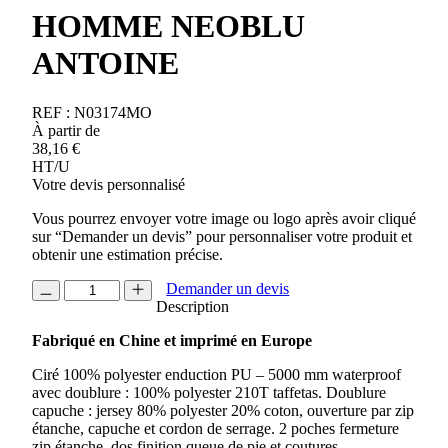
HOMME NEOBLU
ANTOINE
REF :
N03174MO
À partir de
38,16
€
HT/U
Votre devis personnalisé
Vous pourrez envoyer votre image ou logo après avoir cliqué
sur “Demander un devis” pour personnaliser votre produit et
obtenir une estimation précise.
quantité
Demander un devis
de
Description
CIRE
Fabriqué en Chine et imprimé en Europe
WATERPROOF
HOMME
Ciré 100% polyester enduction PU – 5000 mm waterproof
NEOBLU
avec doublure : 100% polyester 210T taffetas. Doublure
ANTOINE
capuche : jersey 80% polyester 20% coton, ouverture par zip
étanche, capuche et cordon de serrage. 2 poches fermeture
zip étanche, dos finition queue de pie et coutures