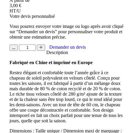
À partir de
3,00
€
HT/U
Votre devis personnalisé
Vous pourrez envoyer votre image ou logo après avoir cliqué
sur “Demander un devis” pour personnaliser votre produit et
obtenir une estimation précise.
quantité
Demander un devis
de
Description
BOB
Fabriqué en Chine et imprimé en Europe
EN
VELOURS
Restez élégant et confortable toute l’année grâce à ce
COTELE
chapeau de soleil polyvalent en velours côtelé. Conçu pour
RECYCLE
toutes les saisons, il est fabriqué à partir d’un mélange doux
HOWSON
mais durable de 80 % de coton recyclé et de 20 % de coton.
Le riche tissu velours côtelé de 280 g/m² ajoute de la texture
et de la chaleur sans être trop lourd, ce qui le rend idéal pour
les demi-saisons. Avec un tour de tête de 60 cm, le chapeau
offre une coupe décontractée et confortable. Son design
intemporel en fait un choix parfait pour une tenue de tous les
jours, quelle que soit la saison.
Dimensions : Taille unique / Dimension maxi de marquage :