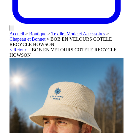
Accueil
>
Boutique
>
Textile, Mode et Accessoires
>
Chapeau et Bonnet
>
BOB EN VELOURS COTELE
RECYCLE HOWSON
< Retour
|
BOB EN VELOURS COTELE RECYCLE
HOWSON