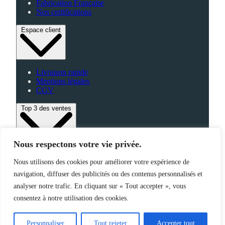
Fabrication Française
Nos certifications
Espace client
Livraison rapide
Mentions légales
CGV
Top 3 des ventes
Nous respectons votre vie privée.
Bagagerie
Nous utilisons des cookies pour améliorer votre expérience de
High-Tech
Fabriqué en France
navigation, diffuser des publicités ou des contenus personnalisés et
analyser notre trafic. En cliquant sur « Tout accepter », vous
consentez à notre utilisation des cookies.
©2025 Jemapub – Tous droits réservés
Personnaliser
Tout rejeter
Accepter tout