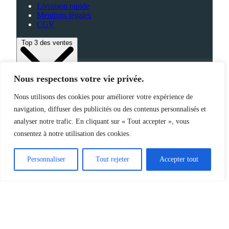
Livraison rapide
Mentions légales
CGV
Top 3 des ventes
Nous respectons votre vie privée.
Bagagerie
Nous utilisons des cookies pour améliorer votre expérience de
High-Tech
navigation, diffuser des publicités ou des contenus personnalisés et
Fabriqué en France
analyser notre trafic. En cliquant sur « Tout accepter », vous
consentez à notre utilisation des cookies.
©2025 Jemapub – Tous droits réservés
Personnaliser
Tout rejeter
Accepter tout
Catalogue
Nouveautés
Origine de nos produits
À propos