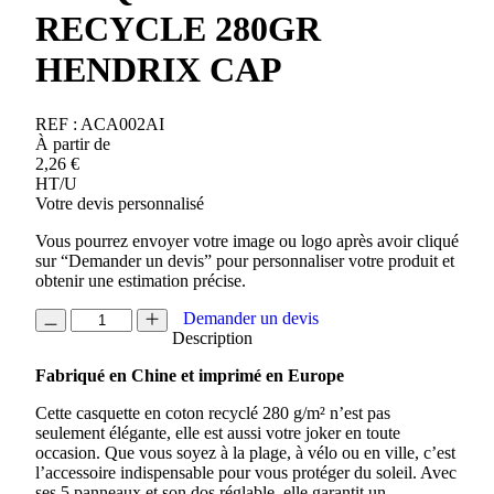
RECYCLE 280GR
HENDRIX CAP
REF :
ACA002AI
À partir de
2,26
€
HT/U
Votre devis personnalisé
Vous pourrez envoyer votre image ou logo après avoir cliqué
sur “Demander un devis” pour personnaliser votre produit et
obtenir une estimation précise.
quantité
Demander un devis
de
Description
CASQUETTE
Fabriqué en Chine et imprimé en Europe
COTON
RECYCLE
Cette casquette en coton recyclé 280 g/m² n’est pas
280GR
seulement élégante, elle est aussi votre joker en toute
HENDRIX
occasion. Que vous soyez à la plage, à vélo ou en ville, c’est
CAP
l’accessoire indispensable pour vous protéger du soleil. Avec
ses 5 panneaux et son dos réglable, elle garantit un