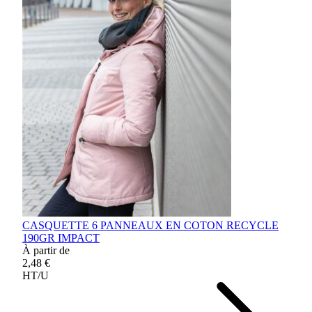
CASQUETTE 6 PANNEAUX EN COTON RECYCLE
190GR IMPACT
À partir de
2,48 €
HT/U