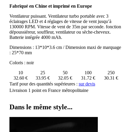
VENTILATEUR
Fabriqué en Chine et imprimé en Europe
PORTABLE
PUISSANT
Ventilateur puissant. Ventilateur turbo portable avec 3
VENTA
éclairages LED et 4 réglages de vitesse de vent jusqu’à
130000 RPM. Vitesse de vent de 35m par seconde. fonction
dépoussiéreur, souffleur, ventilateur ou sèche-cheveux.
Batterie intégrée 4000 mAh.
Dimensions : 13*10*3.6 cm / Dimension maxi de marquage
: 25*70 mm
Coloris : noir
10
25
50
100
250
32.60 €
33.95 €
32.05 €
31.72 €
30.31 €
Tarif pour des quantités supérieures :
sur devis
Livraison 1 point en France métropolitaine
Dans le même style...