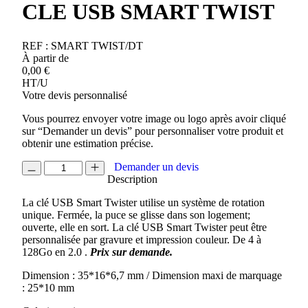
CLE USB SMART TWIST
REF :
SMART TWIST/DT
À partir de
0,00
€
HT/U
Votre devis personnalisé
Vous pourrez envoyer votre image ou logo après avoir cliqué
sur “Demander un devis” pour personnaliser votre produit et
obtenir une estimation précise.
quantité
Demander un devis
de
Description
CLE
La clé USB Smart Twister utilise un système de rotation
USB
unique. Fermée, la puce se glisse dans son logement;
SMART
ouverte, elle en sort. La clé USB Smart Twister peut être
TWIST
personnalisée par gravure et impression couleur. De 4 à
128Go en 2.0 .
Prix sur demande.
Dimension : 35*16*6,7 mm / Dimension maxi de marquage
: 25*10 mm