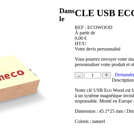
Dans
CLE USB E
le
REF :
ECOWOOD
À partir de
0,00
€
HT/U
Votre devis personnalisé
Vous pourrez envoyer votre ima
personnaliser votre produit et o
quantité
Demander
de
Description
CLE
Notre clé USB Eco Wood est fab
USB
à un système magnétique invis
ECOWOOD
responsable. Monté en Europe 
Dimension : 45.1*25 mm / Di
Coloris : naturel