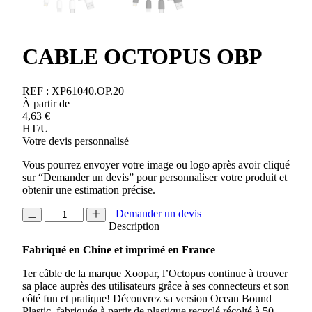
CABLE OCTOPUS OBP
REF :
XP61040.OP.20
À partir de
4,63
€
HT/U
Votre devis personnalisé
Vous pourrez envoyer votre image ou logo après avoir cliqué
sur “Demander un devis” pour personnaliser votre produit et
obtenir une estimation précise.
quantité
Demander un devis
de
Description
CABLE
Fabriqué en Chine et imprimé en France
OCTOPUS
OBP
1er câble de la marque Xoopar, l’Octopus continue à trouver
sa place auprès des utilisateurs grâce à ses connecteurs et son
côté fun et pratique! Découvrez sa version Ocean Bound
Plastic, fabriquée à partir de plastique recyclé récolté à 50