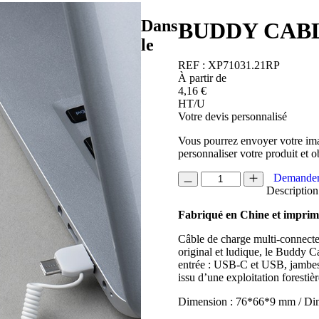
Dans
BUDDY CAB
le
REF :
XP71031.21RP
À partir de
4,16
€
HT/U
Votre devis personnalisé
Vous pourrez envoyer votre ima
personnaliser votre produit et o
quantité
Demander
de
Description
BUDDY
Fabriqué en Chine et imprim
CABLE
Câble de charge multi-conne
original et ludique, le Buddy C
entrée : USB-C et USB, jambes 
issu d’une exploitation forestiè
Dimension : 76*66*9 mm / Di