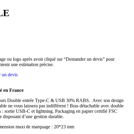
LE
ge ou logo après avoir cliqué sur “Demander un devis” pour
btenir une estimation précise.
 un devis
é en France
cteurs Double entrée Type-C & USB 30% RABS. Avec son design
able ne vous laissera pas indifférent ! Bras détachable avec double
: sortie USB-C et lightning. Packaging en papier certifié FSC
re disposant d’une gestion durable.
mension maxi de marquage : 20*23 mm