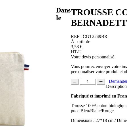
Dans
TROUSSE CO
le
BERNADETT
REF :
CGT2249BR
À partir de
3,58
€
HT/U
Votre devis personnalisé
Vous pourrez envoyer votre ima
personnaliser votre produit et o
quantité
Demander
de
Description
TROUSSE
Fabriqué et imprimé en Fran
COTON
BIO
Trousse 100% coton biologique 2
280
puce Bleu/Blanc/Rouge.
BERNADETTE
Dimensions : 27*18 cm / Dim