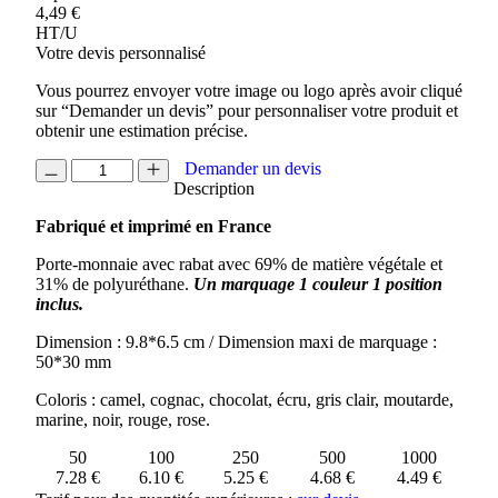
4,49
€
HT/U
Votre devis personnalisé
Vous pourrez envoyer votre image ou logo après avoir cliqué
sur “Demander un devis” pour personnaliser votre produit et
obtenir une estimation précise.
quantité
Demander un devis
de
Description
PORTE-
Fabriqué et imprimé en France
MONNAIE
VEGETAL
Porte-monnaie avec rabat avec 69% de matière végétale et
31% de polyuréthane.
Un marquage 1 couleur 1 position
inclus.
Dimension : 9.8*6.5 cm / Dimension maxi de marquage :
50*30 mm
Coloris : camel, cognac, chocolat, écru, gris clair, moutarde,
marine, noir, rouge, rose.
50
100
250
500
1000
7.28 €
6.10 €
5.25 €
4.68 €
4.49 €