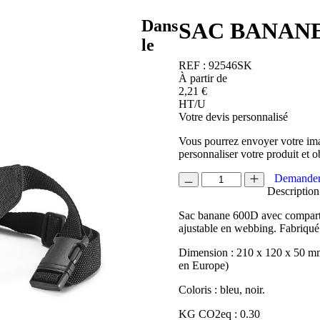
Dans
SAC BANAN
le
REF :
92546SK
À partir de
2,21
€
HT/U
Votre devis personnalisé
Vous pourrez envoyer votre ima
personnaliser votre produit et o
quantité
Demander
de
Description
SAC
Sac banane 600D avec compartim
BANANE
ajustable en webbing. Fabriqué
LAGOS
Dimension : 210 x 120 x 50 mm
en Europe)
Coloris : bleu, noir.
KG CO2eq : 0.30