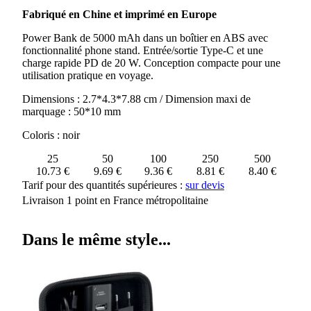
POWERBANK
Fabriqué en Chine et imprimé en Europe
5000MAH
AVEC
Power Bank de 5000 mAh dans un boîtier en ABS avec
CHARGE
fonctionnalité phone stand. Entrée/sortie Type-C et une
RAPIDE
charge rapide PD de 20 W. Conception compacte pour une
20W
utilisation pratique en voyage.
POWERKAU
Dimensions : 2.7*4.3*7.88 cm / Dimension maxi de
marquage : 50*10 mm
Coloris : noir
25
50
100
250
500
10.73 €
9.69 €
9.36 €
8.81 €
8.40 €
Tarif pour des quantités supérieures :
sur devis
Livraison 1 point en France métropolitaine
Dans le même style...